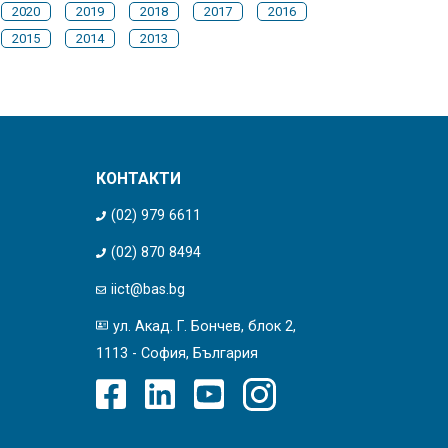
2020
2019
2018
2017
2016
2015
2014
2013
КОНТАКТИ
(02) 979 6611
(02) 870 8494
iict@bas.bg
ул. Акад. Г. Бончев, блок 2,
1113 - София, България