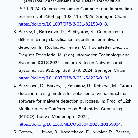
E. (eds) Intelligent Systems and Pattern Recognition.
ISPR 2024. Communications in Computer and Information
Science, vol. 2304, pp. 102–115, 2025, Springer, Cham.
https://doi.org/10.1007/978-3-031-82153-0_8
.
Barzev, I., Borissova, D., Buhtiyarov, N.: Comparison of
different binary classification algorithms for malware
detection. In: Rocha, Á., Ferrás, C., Hochstetter Diez, J.,
Diéguez Rebolledo, M. (eds) Information Technology and
Systems. ICITS 2024. Lecture Notes in Networks and
Systems, vol. 932, pp. 369–378, 2024, Springer, Cham.
https://doi.org/10.1007/978-3-031-54235-0_33
.
Borissova, D., Barzev, I., Yoshinov, R., Kotseva, M.: Group
decision-making models for selection of virtual machine
software for malware detection purposes. In: Proc. of 12th
Mediterranean Conference on Embedded Computing
(MECO), Budva, Montenegro, 2023,
https://doi.org/10.1109/MECO58584.2023.10155084
.
Gotsev, L., Jekov, B., Kovatcheva, E., Nikolov, R., Barzev,