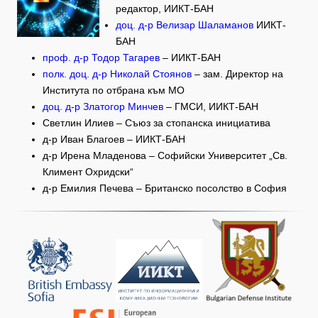
редактор, ИИКТ-БАН
доц. д-р Велизар Шаламанов
ИИКТ-
БАН
проф. д-р Тодор Тагарев
– ИИКТ-БАН
полк. доц. д-р Николай Стоянов
– зам. Директор на
Института по отбрана към МО
доц. д-р Златогор Минчев
– ГМСИ, ИИКТ-БАН
Светлин Илиев – Съюз за стопанска инициатива
д-р Иван Благоев – ИИКТ-БАН
д-р Ирена Младенова – Софийски Университет „Св.
Климент Охридски“
д-р Емилия Печева – Британско посолство в София