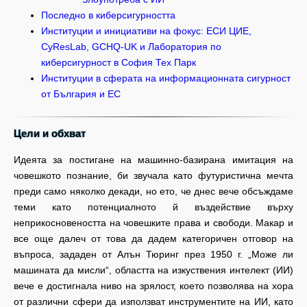
Последно в киберсигурността
Институции и инициативи на фокус: ЕСИ ЦИЕ,
CyResLab, GCHQ-UK и Лаборатория по
киберсигурност в София Тех Парк
Институции в сферата на информационната сигурност
от България и ЕС
Цели и обхват
Идеята за постигане на машинно-базирана имитация на
човешкото познание, би звучала като футуристична мечта
преди само няколко декади, но ето, че днес вече обсъждаме
теми като потенциалното й въздействие върху
неприкосновеността на човешките права и свободи. Макар и
все още далеч от това да дадем категоричен отговор на
въпроса, зададен от Алън Тюринг през 1950 г. „Може ли
машината да мисли“, областта на изкуствения интелект (ИИ)
вече е достигнала ниво на зрялост, което позволява на хора
от различни сфери да използват инструментите на ИИ, като