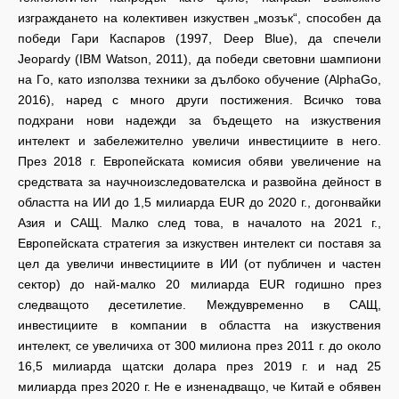
изграждането на колективен изкуствен „мозък“, способен да
победи Гари Каспаров (1997, Deep Blue), да спечели
Jeopardy (IBM Watson, 2011), да победи световни шампиони
на Го, като използва техники за дълбоко обучение (AlphaGo,
2016), наред с много други постижения. Всичко това
подхрани нови надежди за бъдещето на изкуствения
интелект и забележително увеличи инвестициите в него.
През 2018 г. Европейската комисия обяви увеличение на
средствата за научноизследователска и развойна дейност в
областта на ИИ до 1,5 милиарда EUR до 2020 г., догонвайки
Азия и САЩ. Малко след това, в началото на 2021 г.,
Европейската стратегия за изкуствен интелект си поставя за
цел да увеличи инвестициите в ИИ (от публичен и частен
сектор) до най-малко 20 милиарда EUR годишно през
следващото десетилетие. Междувременно в САЩ,
инвестициите в компании в областта на изкуствения
интелект, се увеличиха от 300 милиона през 2011 г. до около
16,5 милиарда щатски долара през 2019 г. и над 25
милиарда през 2020 г. Не е изненадващо, че Китай е обявен