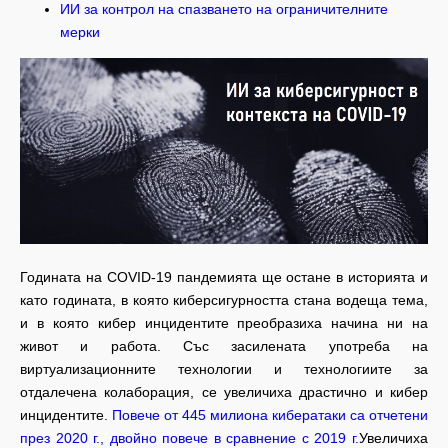
ИИ за контрол на спазването на ограничителните
мерки
Годината на COVID-19 пандемията ще остане в историята и
като годината, в която киберсигурността стана водеща тема,
и в която кибер инцидентите преобразиха начина ни на
живот и работа. Със засилената употреба на
виртуализационните технологии и технологиите за
отдалечена колаборация, се увеличиха драстично и кибер
инцидентите.
Повече от 445 милиона кибератаки са отчетени
през 2020 г., двойно повече в сравнение с 2019 г.
Увеличиха