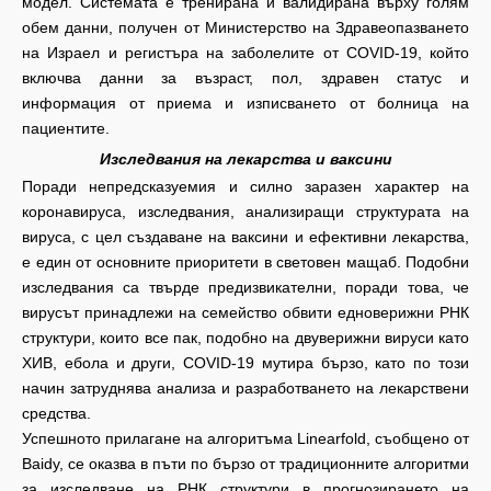
модел. Системата е тренирана и валидирана върху голям
обем данни, получен от Министерство на Здравеопазването
на Израел и регистъра на заболелите от COVID-19, който
включва данни за възраст, пол, здравен статус и
информация от приема и изписването от болница на
пациентите.
Изследвания на лекарства и ваксини
Поради непредсказуемия и силно заразен характер на
коронавируса, изследвания, анализиращи структурата на
вируса, с цел създаване на ваксини и ефективни лекарства,
е един от основните приоритети в световен мащаб. Подобни
изследвания са твърде предизвикателни, поради това, че
вирусът принадлежи на семейство обвити едноверижни РНК
структури, които все пак, подобно на двуверижни вируси като
ХИВ, ебола и други, COVID-19 мутира бързо, като по този
начин затруднява анализа и разработването на лекарствени
средства.
Успешното прилагане на алгоритъма Linearfold, съобщено от
Baidy, се оказва в пъти по бързо от традиционните алгоритми
за изследване на РНК структури в прогнозирането на