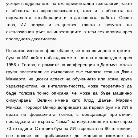
ускори внедряването на експериментални технологии, както
в областта на здравеопазването, така и в областта на
виртуалната колаборация и отдалечената работа. Освен
това, ИИ получи и съществен тласък в резултат на
експлозивния ръст на инвестициите в тези технологии през
последното десетилетие.
По-малко известен факт обаче е, че това всъщност е третият
бум на ИИ, който наблюдаваме от неговото зараждане през
1956 г. Тогава, в рамките на конференция в Дартмут, малка
група посетители се съгласяват със смелата теза на Джон
Маккарти, че „всеки аспект на обучението или всяка друга
характеристика на интелигентността, може теоретично да
бъде толкова точно описана, че може да бъде машинно
симулирана”. Велики имена като Клод Шанън, Марвин
Мински, Норберт Винер допринасят за първия бум на ИИ в
ерата на формалната логика, с обещаващи прототипи,
последвани от първата "зима" на изкуствения интелект през
70-те години. С втория бум на ИИ в средата на 80-те години,
все повече се приближихме до машинно вземане на