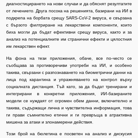
диагностицирането на нови случаи и да обяснят резултатите
от лечението. Друга посока на решенията, базирани на ИИ в
подкрепа на борбата срещу SARS-CoV-2 вируса, е свързана
с бързото филтриране на лекарствени компоненти, които
биха могли да бъдат ефективни срещу вируса, както и за
анализ на потенциалните им странични ефекти и цялостния
им лекарствен ефект.
На фона на тези приложения, обаче, все по-често се
съобщава за противоречиви употреби на ИИ, и особено
такива, свързани с разпознаването на биометрични данни на
лица под карантина и упражняването на контрол върху
социалната дистанция. Тъй като, за да бъдат тренирани и
интегрирани в конкретни приложения, ИИ-базираните
модели се нуждаят от огромен обем данни, включително и
такива, съдържащи лична и чувствителна информация, това
ги прави съмнително етични и ги превръща в атрактивна
мишена за атаки и злонамерени действия.
Този брой на бюлетина е посветен на анализ и дискусия