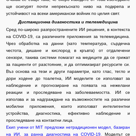
ще осигурят почти непрекъснато ниво на подкрепа и
устойчивост на всеки американски войник по целия свят.
Дистанционна диагностика и телемедицина
Сред по-широко разпространените ИИ решения, в контекста
на COVID-19, са различните приложения за телемедицина.
Чрез обработка на данни (като температура, сърдечна
честота, дишане и кислород в кръвта) от отдалечени
сензори, такива системи помагат на медиците да се грижат
за пациенти от разстояние, и да оптимизират ресурсите си.
Въз основа на тези и други параметри, като глас, тегло и
дори ходене до тоалетна, ИИ моделите се използват за
наблюдение и прогнозиране на появата на нежелани
реакции и проследяване на заболеваемостта. ИИ се
използва и за надграждане на възможностите на различни
мобилни приложения, които използват интелигентни
устройства, диагностика, ефективно наблюдение и
проследяване на контактни лица.
Екип учени от MIT предложи нетрадиционен модел, базиран
на ИИ, за ранна диагностика на COVID-19.
Моделът се