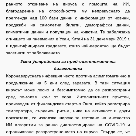
ранното откриване на вируса с помощта на ИИ,
благодарение на способността му непрекъснато да
преглежда над 100 бази данни с информация от новини,
продажби на самолетни билети, демографски данни,
климатични данни и популации на животни. Те забелязаха
огнището на пневмония в Ухан, Китай на 31 декември 2019 г.
и идентифицираха градовете, които най-вероятно ще бъдат
засегнати от заболяването.
Умни устройства за пред-симптоматична
диагностика
Коронавирусната инфекция често протича асимптоматично в
продължение на 5 дни след заразата. В тази ситуация
вирусът може лесно и безсимптомно да се разпространи
сред по-голям кръг от хора. Интелигентният пръстен,
произведен от финландския стартъп Oura, който регистрира
температура, сърдечен ритъм, нива на активност и други
показатели, се използва широко за тестване на множество
ИИ алгоритми за ранно диагностициране на COVID-19 и
ограничаване разпространението на вируса. Твърди се, че