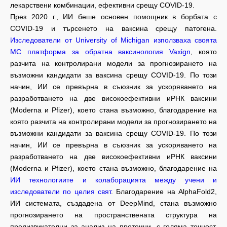
лекарствени комбинации, ефективни срещу COVID-19.
През 2020 г., ИИ беше основен помощник в борбата с
COVID-19 и търсенето на ваксина срещу патогена.
Изследователи от University of Michigan използваха своята
МС платформа за обратна ваксинология Vaxign
, която
разчита на контролирани модели за прогнозирането на
възможни кандидати за ваксина срещу COVID-19. По този
начин, ИИ се превърна в съюзник за ускоряването на
разработването на две високоефективни иРНК ваксини
(Moderna и Pfizer), което стана възможно, благодарение на
която разчита на контролирани модели за прогнозирането на
възможни кандидати за ваксина срещу COVID-19. По този
начин, ИИ се превърна в съюзник за ускоряването на
разработването на две високоефективни иРНК ваксини
(Moderna и Pfizer), което стана възможно, благодарение на
ИИ технологиите и колаборацията между учени и
изследователи по целия свят
. Благодарение на AlphaFold2,
ИИ системата, създадена от DeepMind, стана възможно
прогнозирането на пространствената структура на
предизвикателни за анализ на протеини, с голяма точност.