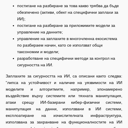
постигане на разбиране за това какво трябва да бъде
обезпечено (активи, обект на специфични заплахи за
ИИ);
постигане на разбиране за приложимите модели за
управление на данните;
управление на заплахите в многочленна екосистема
по разбираем начин, като се използват общи
таксономии и модели;
разработване на специфични методи за контрол на
сигурността на ИИ.
Заплахите за сигурността на ИИ, са описани както следва:
“липса на устойчивост и наличие на уязвимости на ИИ
моделите и алгоритмите, например, злонамерено
въздействие върху системите или тяхната манипулация,
атаки срещу ИИ-базирани кибер-физични системи,
манипулация на данни, използвани в ИИ системи,
експлоатиране на изчислителната инфраструктура,
използвана за захранване на функционалностите на ИИ