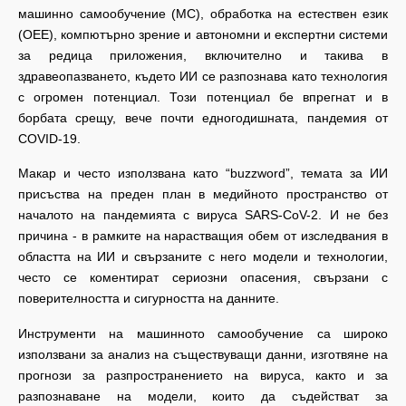
машинно самообучение (МС), обработка на естествен език
(ОЕЕ), компютърно зрение и автономни и експертни системи
за редица приложения, включително и такива в
здравеопазването, където ИИ се разпознава като технология
с огромен потенциал. Този потенциал бе впрегнат и в
борбата срещу, вече почти едногодишната, пандемия от
COVID-19.
Макар и често използвана като “buzzword”, темата за ИИ
присъства на преден план в медийното пространство от
началото на пандемията с вируса SARS-CoV-2. И не без
причина - в рамките на нарастващия обем от изследвания в
областта на ИИ и свързаните с него модели и технологии,
често се коментират сериозни опасения, свързани с
поверителността и сигурността на данните.
Инструменти на машинното самообучение са широко
използвани за анализ на съществуващи данни, изготвяне на
прогнози за разпространението на вируса, както и за
разпознаване на модели, които да съдействат за