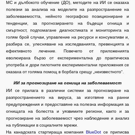
МС и дълбокото обучение (ДО), методите на ИИ се оказаха
полезни за анализа на моделите на разпространение на
заболеваемостта, нейното географско позициониране и
тенденции, за прогнозирането на бъдещи огнища и
смъртност, подпомагане диагностиката и мониторинга на
голям брой случаи, управление на ресурси и консумативи и,
разбира се, улесняване на изследванията, превенцията и
ефективното лечение. Повечето от приложенията
еволюираха бързо от експериментална до практическа
употреба и дори пилотните експериментални приложения се
оказаха от голяма помощ в борбата срещу „неизвестното“.
ИИ за прогнозиране на огнища на заболеваемост
ИИ се прилага в различни системи за прогнозиране на
разпространението на вируса, за изготвяне на ранни
предупреждения и предоставяне на полезна информация за
огнищата на болестта и уязвимите региони, както и за
прогнозиране на заболеваемост чрез наблюдение и анализ
на публикации в социалните мрежи.
На канадската стартираща компания
BlueDot
се приписва