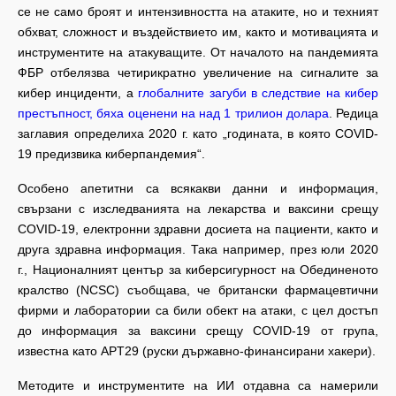
се не само броят и интензивността на атаките, но и техният
обхват, сложност и въздействието им, както и мотивацията и
инструментите на атакуващите. От началото на пандемията
ФБР отбелязва четирикратно увеличение на сигналите за
кибер инциденти, а
глобалните загуби в следствие на кибер
престъпност, бяха оценени на над 1 трилион долара
. Редица
заглавия определиха 2020 г. като „годината, в която COVID-
19 предизвика киберпандемия“.
Особено апетитни са всякакви данни и информация,
свързани с изследванията на лекарства и ваксини срещу
COVID-19, електронни здравни досиета на пациенти, както и
друга здравна информация. Така например, през юли 2020
г., Националният център за киберсигурност на Обединеното
кралство (NCSC) съобщава, че британски фармацевтични
фирми и лаборатории са били обект на атаки, с цел достъп
до информация за ваксини срещу COVID-19 от група,
известна като APT29 (руски държавно-финансирани хакери).
Методите и инструментите на ИИ отдавна са намерили