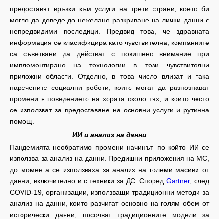
предоставят връзки към услуги на трети страни, което би
могло да доведе до нежелано разкриване на лични данни с
непредвидими последици. Предвид това, че здравната
информация се класифицира като чувствителна, компаниите
са съветвани да действат с повишено внимание при
имплементиране на технологии в тези чувствителни
приложни области. Отделно, в това число влизат и така
наречените социални роботи, които могат да разпознават
промени в поведението на хората около тях, и които често
се използват за предоставяне на основни услуги и рутинна
помощ.
ИИ и анализ на данни
Пандемията необратимо промени начинът, по който ИИ се
използва за анализ на данни. Предишни приложения на МС,
до момента се използваха за анализ на големи масиви от
данни, включително и с техники за ДС. Според
Gartner
, след
COVID-19, организации, използващи традиционни методи за
анализ на данни, които разчитат основно на голям обем от
исторически данни, посочват традиционните модели за