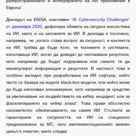
разпространението и интегрирането на ИИ приложения в
Европа“.
Докладът на ENISA, озаглавен
“AI Cybersecurity Challenges”
от декември 2020
, дефинира обхвата на сигурна екосистема
на ИИ, както и на заплахите за ИИ. В доклада е посочено,
например, че „когато става въпрос за сигурност, в контекста
на ИИ, трябва да бъде ясно, че техниките и системите,
използващи ИИ, могат да доведат до неочаквани резултати,
като например да бъдат подправени или самите те да
манипулират информация и резултати. В частност, това е
особено валидно при разработване на ИИ софтуер, който
често се базира на изцяло black-box модели, или който може
да бъде използван злонамерено, като например за средство
за увеличаване на въздействието на кибер инцидент, или за
фасилитирането на кибер атака“. Това прави абсолютно
наложително обезпечаването на самия ИИ. Стъпките за
гарантиране на сигурността на ИИ са специално
предназначени за МС, като имплементационният жизнен
цикъл е очертан, както следва: