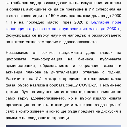
за глобален лидер в изследванията на изкуствения интелект
и обявява амбициите си да се превърне в ИИ суперсила на
света с инвестиции от 150 милиарда щатски долара до 2030
г. Не на последно място, през 2020 г.
България прие
концепция за развитие на изкуствения интелект до 2030 г.
,
фокусирайки се върху научния напредък и разработването
на интелигентно земеделие и здравеопазването.
Независимо от всичко, пандемията даде тласък на
цифровата трансформация на бизнеса, публичната
администрация, образованието и социалния живот и
активира планове за дигитализация, отлагани с години.
Развитието на ИИ, макар и предимно в експериментална
фаза, бързо навлиза в борбата срещу COVID-19. Несъмнено
третият бум на изкуствения интелект ще окаже влияние не
само върху здравеопазването, но и върху изцяло новата
организация на живота в този „дигитализиран, за да оцелее“
свят, в който живеем и който ще бъде предмет на дискусия в
рамките на следващите страници.