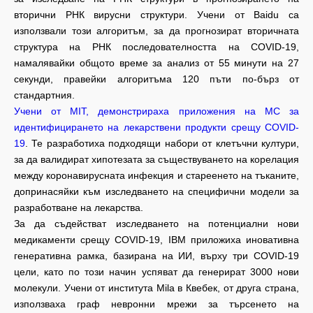
вторични РНК вирусни структури. Учени от Baidu са
използвали този алгоритъм, за да прогнозират вторичната
структура на РНК последователността на COVID-19,
намалявайки общото време за анализ от 55 минути на 27
секунди, правейки алгоритъма 120 пъти по-бърз от
стандартния.
Учени от MIT, демонстрираха приложения на МС за
идентифицирането на лекарствени продукти срещу COVID-
19
. Те разработиха подходящи набори от клетъчни култури,
за да валидират хипотезата за съществуването на корелация
между коронавирусната инфекция и стареенето на тъканите,
допринасяйки към изследването на специфични модели за
разработване на лекарства.
За да съдействат изследването на потенциални нови
медикаменти срещу COVID-19, IBM приложиха иновативна
генеративна рамка, базирана на ИИ, върху три COVID-19
цели, като по този начин успяват да генерират 3000 нови
молекули. Учени от института Mila в Квебек, от друга страна,
използваха граф невронни мрежи за търсенето на