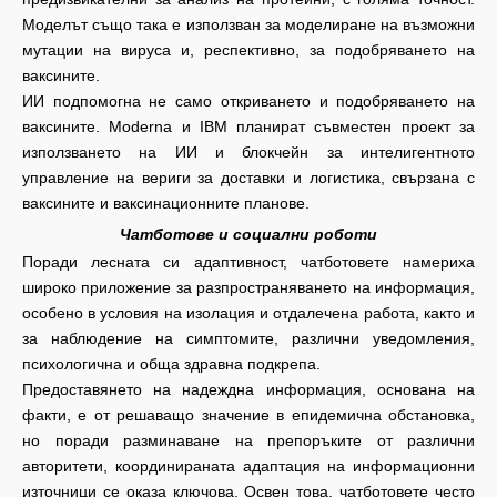
Моделът също така е използван за моделиране на възможни
мутации на вируса и, респективно, за подобряването на
ваксините.
ИИ подпомогна не само откриването и подобряването на
ваксините. Moderna и IBM планират съвместен проект за
използването на ИИ и блокчейн за интелигентното
управление на вериги за доставки и логистика, свързана с
ваксините и ваксинационните планове.
Чатботове и социални роботи
Поради лесната си адаптивност, чатботовете намериха
широко приложение за разпространяването на информация,
особено в условия на изолация и отдалечена работа, както и
за наблюдение на симптомите, различни уведомления,
психологична и обща здравна подкрепа.
Предоставянето на надеждна информация, основана на
факти, е от решаващо значение в епидемична обстановка,
но поради разминаване на препоръките от различни
авторитети, координираната адаптация на информационни
източници се оказа ключова. Освен това, чатботовете често