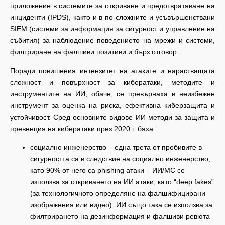
приложение в системите за откриване и предотвратяване на
инциденти (IPDS), както и в по-сложните и усъвършенствани
SIEM (системи за информация за сигурност и управление на
събития) за наблюдение поведението на мрежи и системи,
филтриране на фалшиви позитиви и бърз отговор.
Поради повишения интензитет на атаките и нарастващата
сложност и повърхност за кибератаки, методите и
инструментите на ИИ, обаче, се превърнаха в неизбежен
инструмент за оценка на риска, ефективна киберзащита и
устойчивост. Сред основните видове ИИ методи за защита и
превенция на кибератаки през 2020 г. бяха:
социално инженерство – една трета от пробивите в
сигурността са в следствие на социално инженерство,
като 90% от него са phishing атаки – ИИ/МС се
използва за откриването на ИИ атаки, като “deep fakes”
(за технологичното определяне на фалшифицирани
изображения или видео). ИИ също така се използва за
филтрирането на дезинформация и фалшиви ревюта