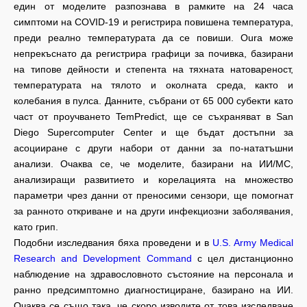
един от моделите разпознава в рамките на 24 часа
симптоми на COVID-19 и регистрира повишена температура,
преди реално температурата да се повиши. Oura може
непрекъснато да регистрира графици за почивка, базирани
на типове дейности и степента на тяхната натовареност,
температурата на тялото и околната среда, както и
колебания в пулса. Данните, събрани от 65 000 субекти като
част от проучването TemPredict, ще се съхраняват в San
Diego Supercomputer Center и ще бъдат достъпни за
асоцииране с други набори от данни за по-нататъшни
анализи. Очаква се, че моделите, базирани на ИИ/МС,
анализиращи развитието и корелацията на множество
параметри чрез данни от преносими сензори, ще помогнат
за ранното откриване и на други инфекциозни заболявания,
като грип.
Подобни изследвания бяха проведени и в
U.S. Army Medical
Research and Development Command
с цел дистанционно
наблюдение на здравословното състояние на персонала и
ранно предсимптомно диагностициране, базирано на ИИ.
Очаква се също така, че скоро изводите от това изследване