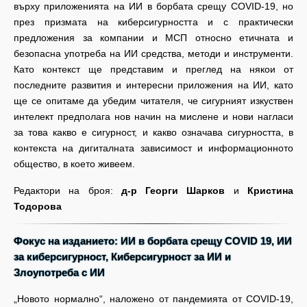
върху приложенията на ИИ в борбата срещу COVID-19, но
през призмата на киберсигурността и с практически
предложения за компании и МСП относно етичната и
безопасна употреба на ИИ средства, методи и инструменти.
Като контекст ще представим и преглед на някои от
последните развития и интересни приложения на ИИ, като
ще се опитаме да убедим читателя, че сигурният изкуствен
интелект предполага нов начин на мислене и нови нагласи
за това какво е сигурност, и какво означава сигурността, в
контекста на дигиталната зависимост и информационното
общество, в което живеем.
Редактори на броя:
д-р Георги Шарков
и
Кристина
Тодорова
Фокус на изданието: ИИ в борбата срещу COVID 19, ИИ
за киберсигурност, Киберсигурност за ИИ и
Злоупотреба с ИИ
„Новото нормално“, наложено от пандемията от COVID-19,