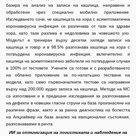
базира на анализ на записи на кашлица, направени и
обработени чрез специално мобилно приложение.
Изследването сочи, че кашлицата на хора с асимптоматична
коронавирусна инфекция се различава от тази на здрави
хора, като тази разлика е недоловима за човешкото ухо.
Моделът е трениран върху десетки хиляди записи на
кашлица и говор и в 98.5% разпознава кашлица на хора с
потвърдена коронавирусна инфекция, включително и
кашлица на асимптоматично заболели но потвърдени случаи
в 100% от тестовете. Учените са готови и с разработването
на облачно приложение за по-нататъшно тестване на
модела, като само първоначалните тестове са направени
върху над 200,000 аудио записа на кашлица. Методи на МС
са използвани и в предишни изследвания за разпознаване
на дефекти в човешки гласни струни на база произнасяне на
различни фрази, както и за ранна диагностика на болестта
на Алцхаймер на база анализ на емоционални състояния,
разпознаваеми в речта.
ИИ за оптимизация на логистиката и наблюдение на