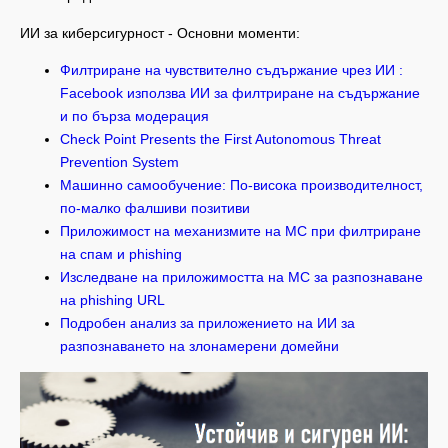
ИИ за киберсигурност - Основни моменти:
Филтриране на чувствително съдържание чрез ИИ :
Facebook използва ИИ за филтриране на съдържание
и по бърза модерация
Check Point Presents the First Autonomous Threat
Prevention System
Машинно самообучение: По-висока производителност,
по-малко фалшиви позитиви
Приложимост на механизмите на МС при филтриране
на спам и phishing
Изследване на приложимостта на МС за разпознаване
на phishing URL
Подробен анализ за приложението на ИИ за
разпознаването на злонамерени домейни