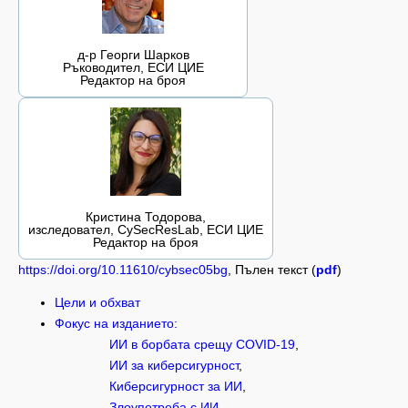
д-р Георги Шарков
Ръководител, ЕСИ ЦИЕ
Редактор на броя
Кристина Тодорова,
изследовател, CySecResLab, ЕСИ ЦИЕ
Редактор на броя
https://doi.org/10.11610/cybsec05bg
, Пълен текст (
pdf
)
Цели и обхват
Фокус на изданието:
ИИ в борбата срещу COVID-19
,
ИИ за киберсигурност
,
Киберсигурност за ИИ
,
Злоупотреба с ИИ