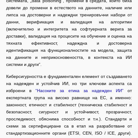
системата, „data poisoning“, промени в средата, които биха
довели до промени в естеството на данните, наличие или
липса на достоверни и надеждни тренировъчни набори от
данни, верификация и валидация на алгоритми
(включително и интегритета на софтуерната верига за
доставки), валидация на процесите на обучение и оценка на
тяхната ефективност, надеждна и достоверна
идентификация на функционалностите на модела, защита
на данните и неприкосновеността, в контекста на ИИ
системи и други“.
Киберсигурността е фундаментален елемент от създаването
на надежден и устойчив ИИ, но три ключови аспекта са
изброени в
“Насоките за етика за надежден ИИ”
от
експертната група на високо равнище на ЕС, а именно:
законност, етичност и стабилност (техническа стабилност и
безопасност, сигурност и устойчивост, прозрачност,
проследимост, обяснима способност и т.н.). Стандарти и
схеми за сертифициране са в етап на разработване от
стандартизационните органи (ETSI, CEN, ISO / ICE, други).