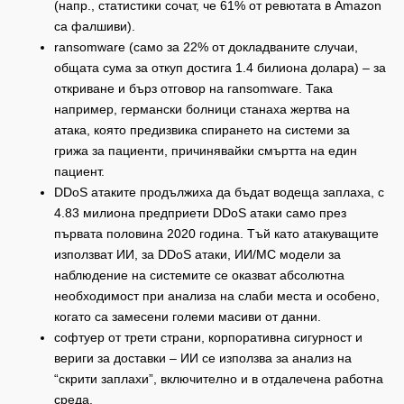
(напр., статистики сочат, че 61% от ревютата в Amazon
са фалшиви).
ransomware (само за 22% от докладваните случаи,
общата сума за откуп достига 1.4 билиона долара) – за
откриване и бърз отговор на ransomware. Така
например, германски болници станаха жертва на
атака, която предизвика спирането на системи за
грижа за пациенти, причинявайки смъртта на един
пациент.
DDoS атаките продължиха да бъдат водеща заплаха, с
4.83 милиона предприети DDoS атаки само през
първата половина 2020 година. Тъй като атакуващите
използват ИИ, за DDoS атаки, ИИ/МС модели за
наблюдение на системите се оказват абсолютна
необходимост при анализа на слаби места и особено,
когато са замесени големи масиви от данни.
софтуер от трети страни, корпоративна сигурност и
вериги за доставки – ИИ се използва за анализ на
“скрити заплахи”, включително и в отдалечена работна
среда.