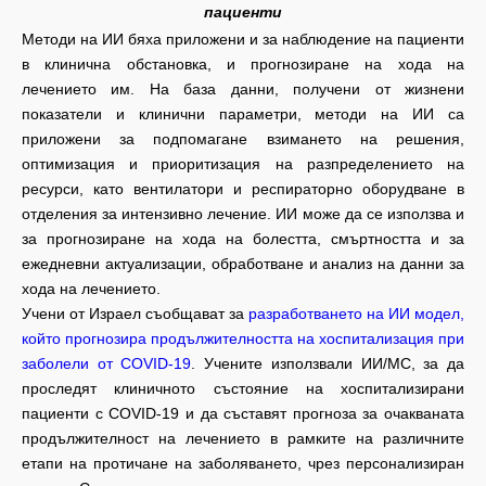
пациенти
Методи на ИИ бяха приложени и за наблюдение на пациенти
в клинична обстановка, и прогнозиране на хода на
лечението им. На база данни, получени от жизнени
показатели и клинични параметри, методи на ИИ са
приложени за подпомагане взимането на решения,
оптимизация и приоритизация на разпределението на
ресурси, като вентилатори и респираторно оборудване в
отделения за интензивно лечение. ИИ може да се използва и
за прогнозиране на хода на болестта, смъртността и за
ежедневни актуализации, обработване и анализ на данни за
хода на лечението.
Учени от Израел съобщават за
разработването на ИИ модел,
който прогнозира продължителността на хоспитализация при
заболели от COVID-19
. Учените използвали ИИ/МС, за да
проследят клиничното състояние на хоспитализирани
пациенти с COVID-19 и да съставят прогноза за очакваната
продължителност на лечението в рамките на различните
етапи на протичане на заболяването, чрез персонализиран