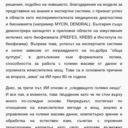
решения, подобно на човешкото, благодарение на модели за
представяне на знания и експертни системи, с признат успех
в области като експерименталната медицинска диагностика
и биохимията (например MYCIN, DENDRAL). България също
демонстрира капацитет в приложни области на изкуствения
интелект, като биофизиката (PREFES, KREBS в Института по
биофизика). Въпреки това, успехът на експертните системи
е силно зависим от изграждането на по-добра "обща
култура", в допълнение към формалната логика,
способността за работа с големи масиви от данни и
огромната изчислителна мощ. Това са и основните причини
за втората „зима“ на ИИ през 90-те години.
Днес, за трети път, ИИ отново е „следващото голямо нещо“.
И все пак, в момента, това твърдение като че ли стои върху
много по-солидни основи. Напредъкът, постигнат по
отношение на изчислителни методи и мощ, анализ и
управление на големи масиви данни, компютърно зрение и
обработка на естествен език, съчетан с огромния
технологичен напредък като цяло, направи възможно