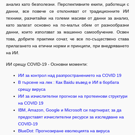
анализ като безполезни. Перспективните екипи, работещи с
данни, все повече се отклоняват от традиционните ИИ
техники, разчитайки на големи масиви от данни за анализ,
като залагат основно на по-малък обем от разнообразни
данни, които използват за машинно самообучение. Освен
това, добрите практики сочат, че все по-съществено става
прилагането на етични норми и принципи, при внедряването
на ИИ.
ИИ срещу COVID-19 - Основни моменти:
ИИ за контрол над разпространението на COVID 19
В търсене на лек : Как Baidu въвед е ИИ в борбата
срещу вируса
ИИ за изчислителни прогнози на протеинови структури
на COVID 19
IBM, Amazon, Google и Microsoft си партнират, за да
предоставят изчислителни ресурси за изследване на
COVID-19
BlueDot: Прогнозиране еволюцията на вируса