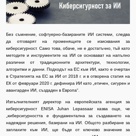
Без съмнение, софтуерно-базираните ИИ системи, следва
да отговарят на променящите се изисквания за
киберсигурност. Само това, обаче, не е достатъчно, тъй като
методите и инструментите на ИИ се основават на напълно
различни от традиционните архитектури, технологии,
алгоритми и данни. Подходът на ЕС към ИИ, както е очертан
в Стратегията на ЕС за ИИ от 2018 г. и в отворена статия на
ЕК от февруари 2020 г. дефинира ИИ като „етичен, сигурен и
авангарден ИИ, създаден в Европа“.
Изпълнителният директор на европейската агенция за
киберсигурност ENISA Juhan Lepassaar казва още, че
„киберсигурността е фундаментална за създаването на
надеждни решения, базирани на ИИ. Общото разбиране за
заплахите към ИИ, ще бъде от ключово значение за