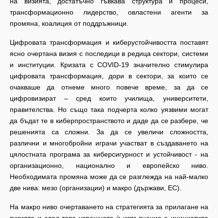
на визията, достатъчно гъвкава структура и процеси,
трансформационно лидерство, овластени агенти за
промяна, коалиция от поддръжници.
Цифровата трансформация и киберустойчивостта поставят
ясно очертана визия с последици в редица сектори, системи
и институции. Кризата с COVID-19 значително стимулира
цифровата трансформация, дори в сектори, за които се
очакваше да отнеме много повече време, за да се
цифровизират – сред които училища, университети,
правителства. Но също така подчерта колко уязвими могат
да бъдат те в киберпространството и даде да се разбере, че
решенията са сложни. За да се увеличи сложността,
различни и многобройни играчи участват в създаването на
цялостната програма за киберсигурност и устойчивост - на
организационно, национално и европейско ниво.
Необходимата промяна може да се разглежда на най-малко
две нива: мезо (организации) и макро (държави, ЕС).
На макро ниво очертаването на стратегията за прилагане на