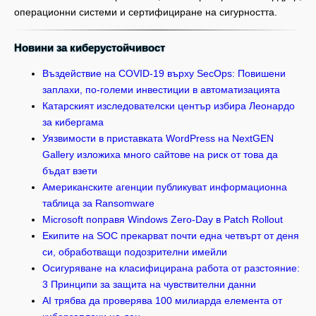
операционни системи и сертифициране на сигурността.
Новини за киберустойчивост
Въздействие на COVID-19 върху SecOps: Повишени
заплахи, по-големи инвестиции в автоматизацията
Катарският изследователски център избира Леонардо
за кибергама
Уязвимости в приставката WordPress на NextGEN
Gallery изложиха много сайтове на риск от това да
бъдат взети
Американските агенции публикуват информационна
таблица за Ransomware
Microsoft поправя Windows Zero-Day в Patch Rollout
Екипите на SOC прекарват почти една четвърт от деня
си, обработващи подозрителни имейли
Осигуряване на класифицирана работа от разстояние:
3 Принципи за защита на чувствителни данни
AI трябва да проверява 100 милиарда елемента от