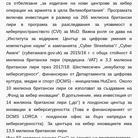
са отбелязани „за издигане на нови центрове за кибер
операции на армията в цяла Великобритания“. Програмата
включва инвестиция в размер на 265 милиона британски
лири в програма за разследвания за уязвимост в
киберпространството (CVI) за МoD. Важна роля се дава на
„Института за кодиране: Център за цифрови умения и
компютърни науки“ и кампанията „Cyber Streetwise“/ „Cyber
Aware“ (cyberaware.gov.uk) за 2015/16 г. с обща стойност 4
милиона британски лири (предишна -VAT) и 3,3 милиона
британски лири през 2017/18. Шестмесечен „инкубатор за
киберсигурност“, финансиран от Департамента за цифрова
култура, медии и спорт (DCMS) - инициатива HutZero. Около
10 милиона британски лири се използват за създаване на
„Фонд за кибер иновации“. В допълнение, има инвестиция от
14 милиона британски лири („до“) в лондонски център за
иновации в киберсигурността (Това е финансираният от
DCMS LORCA - лондонски офис за бърз напредък в
киберсигурността). За центъра на кибер иновациите има
13,5 милиона британски лири.
Има 50 милиона паунда ("до") за защита на правителството.