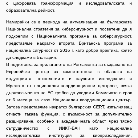
с цифровата трансформация и изследователската и
образователна дейност.
Намирайки се в периода на актуализация на българската
Национална стратегия за киберсигурност и посветени да я
подкрепим с Националната програма за киберсигурност,
представяме накратко втората Британска програма за
национална сигурност от 2016 г. като добра практика, която
да следваме в България.
В подготовка за прилагането на Регламента за създаване на
Европейски център за компетентност в областта на
индустрията, технологиите и научните изследвания и
Мрежата от национални координационни центрове, всяка
държава-членка на ЕС трябва да уведоми Комисията в срок
от 6 месеца за своя Национален координационен център.
Затова представяме накратко българския CERT, изпълняващ
отчасти такава функция, с възможност за допълнително
разширяване, особено в академичната област, чрез тясно
сътрудничество с ИИКТ-БАН като национална
изследователска институция за киберизследвания,