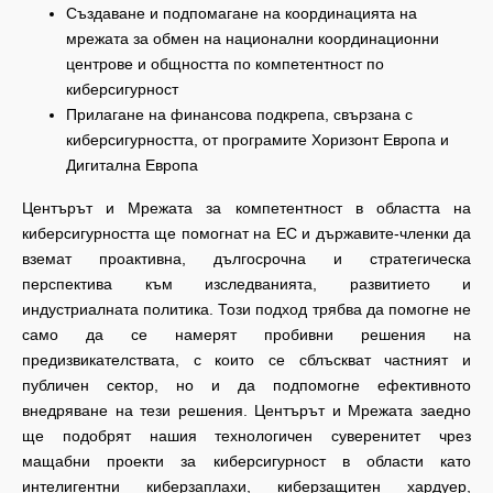
Създаване и подпомагане на координацията на
мрежата за обмен на национални координационни
центрове и общността по компетентност по
киберсигурност
Прилагане на финансова подкрепа, свързана с
киберсигурността, от програмите Хоризонт Европа и
Дигитална Европа
Центърът и Мрежата за компетентност в областта на
киберсигурността ще помогнат на ЕС и държавите-членки да
вземат проактивна, дългосрочна и стратегическа
перспектива към изследванията, развитието и
индустриалната политика. Този подход трябва да помогне не
само да се намерят пробивни решения на
предизвикателствата, с които се сблъскват частният и
публичен сектор, но и да подпомогне ефективното
внедряване на тези решения. Центърът и Мрежата заедно
ще подобрят нашия технологичен суверенитет чрез
мащабни проекти за киберсигурност в области като
интелигентни киберзаплахи, киберзащитен хардуер,