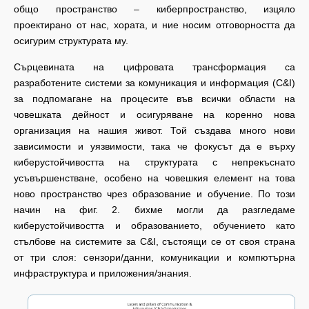
общо пространство – киберпространство, изцяло
проектирано от нас, хората, и ние носим отговорността да
осигурим структурата му.
Сърцевината на цифровата трансформация са
разработените системи за комуникация и информация (C&I)
за подпомагане на процесите във всички области на
човешката дейност и осигуряване на коренно нова
организация на нашия живот. Той създава много нови
зависимости и уязвимости, така че фокусът да е върху
киберустойчивостта на структурата с непрекъснато
усъвършенстване, особено на човешкия елемент на това
ново пространство чрез образование и обучение. По този
начин на фиг. 2. бихме могли да разгледаме
киберустойчивостта и образованието, обучението като
стълбове на системите за C&I, състоящи се от своя страна
от три слоя: сензори/данни, комуникации и компютърна
инфраструктура и приложения/знания.