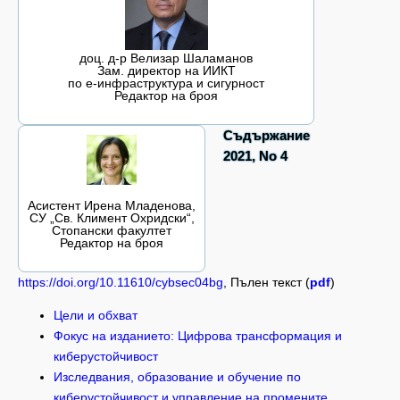
доц. д-р Велизар Шаламанов
Зам. директор на ИИКТ
по е-инфраструктура и сигурност
Редактор на броя
Съдържание
2021, No 4
Асистент Ирена Младенова,
СУ „Св. Климент Охридски“,
Стопански факултет
Редактор на броя
https://doi.org/10.11610/cybsec04bg
, Пълен текст (
pdf
)
Цели и обхват
Фокус на изданието: Цифрова трансформация и
киберустойчивост
Изследвания, образование и обучение по
киберустойчивост и управление на промените