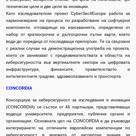
технически цели и две цели за иновации.
Като изследователски проект CyberSec4Europe работи за
хармонизиране на процеса по разработване на софтуерни
компоненти, отговарящи на изискванията, определени от
набор от краткосрочни и дългосрочни пътни карти, което
води до поредица от последващи препоръки. Те са свързани
с реални случаи на демонстрационна употреба на проекта,
които се занимават с предизвикателствата в областта на
киберсигурността във вертикалните сектори на цифровата
инфраструктура, финансите, правителството и
интелигентните градове, здравеопазването и транспорта.
CONCORDIA
Консорциум за киберсигурност за изследвания и иновации
(CONCORDIA) се състои от 46 партньори, представляващи
водещи университети, предприятия, публични органи и
организации. Основната цел на CONCORDIA е да ръководи
интегрирането на отличните европейски компетенции по
киберсигурност в мрежата от експертни знания за