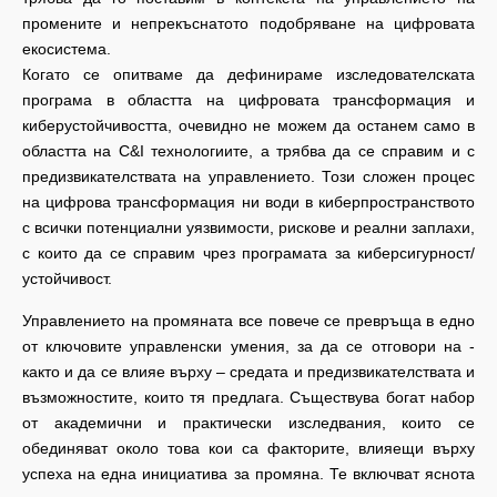
промените и непрекъснатото подобряване на цифровата
екосистема.
Когато се опитваме да дефинираме изследователската
програма в областта на цифровата трансформация и
киберустойчивостта, очевидно не можем да останем само в
областта на C&I технологиите, а трябва да се справим и с
предизвикателствата на управлението. Този сложен процес
на цифрова трансформация ни води в киберпространството
с всички потенциални уязвимости, рискове и реални заплахи,
с които да се справим чрез програмата за киберсигурност/
устойчивост.
Управлението на промяната все повече се превръща в едно
от ключовите управленски умения, за да се отговори на -
както и да се влияе върху – средата и предизвикателствата и
възможностите, които тя предлага. Съществува богат набор
от академични и практически изследвания, които се
обединяват около това кои са факторите, влияещи върху
успеха на една инициатива за промяна. Те включват яснота