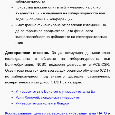
киберсигурността
присъства доказан опит в публикуването на силно
въздействащи изследвания на киберсигурността във
водещи списания и конференции
имат трайно финансиране от различни източници, за
да се гарантира продължаващата финансова
жизнеспособност на дейностите на изследователския
екип
Докторантски стажове:
За да стимулира допълнително
изследванията в областта на киберсигурността във
Великобритания, NCSC подкрепя докторанти в ACE-CSR.
Освен това има три центъра за докторантско обучение (CDT)
по киберсигурност под знамето „Доверие, самоличност,
поверителност и сигурност“. CDT са на адрес:
Университетът в Бристол с университета на Бат
Роял Холоуей, лондонски университет
Университетски колеж в Лондон
Кооперативният център за върховна киберзащита на НАТО
е