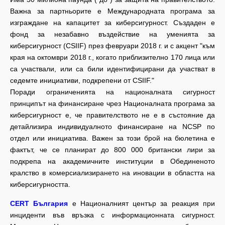
Важна за партньорите е Международната програма за
изграждане на капацитет за киберсигурност. Създаден е
фонд за незабавно въздействие на уменията за
киберсигурност (CSIIF) през февруари 2018 г. и с акцент "към
края на октомври 2018 г., когато приблизително 170 лица или
са участвали, или са били идентифицирани да участват в
седемте инициативи, подкрепени от CSIIF."
Поради ограниченията на националната сигурност
принципът на финансиране чрез Националната програма за
киберсигурност е, че правителството не е в състояние да
детайлизира индивидуалното финансиране на NCSP по
отдел или инициатива. Важен за този брой на бюлетина е
фактът, че се планират до 800 000 британски лири за
подкрепа на академичните институции в Обединеното
кралство в комерсиализирането на иновации в областта на
киберсигурността.
CERT България
е Националният център за реакция при
инциденти във връзка с информационната сигурност.