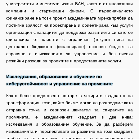
университети и институти извън БАН, както и от иновативни
компании и стартиращи фирми. С първоначалното
финансиране на този проект академичната мрежа трябва да
постигне зрялост на проектирана и ориентирана към услуги
организация с капацитет да поддържа развитието си като се
финансира от клиенти с ограничен (текущи нива на
централно бюджетно финансиране) основен бюджет за
справяне с изискванията за управление и без високи
режийни разходи за проектите и предоставяните услуги.
Изследвания, образование и обучение по
киберустойчивост и управление на промените
Както беше представено по-горе в четирите квадранта на
трансформация, този, който бихме могли да разгледаме като
отправна точка и сериозен двигател за спиралите на
промяната, е академичният квадрант в две нива:
изследвания и образование/ обучение. За да разберем
изискванията и перспективата за развитие на този квадрант,
трябва да го поставим в контекста на управлението на