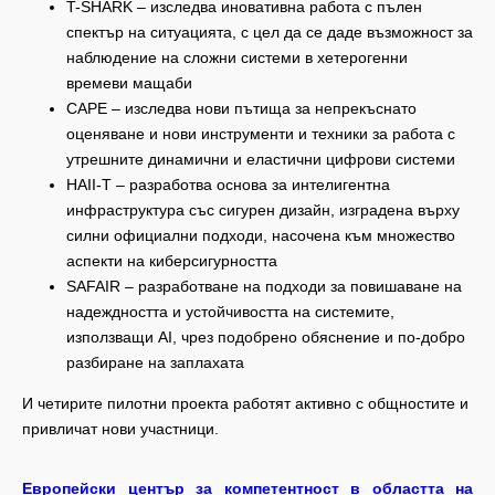
T-SHARK – изследва иновативна работа с пълен
спектър на ситуацията, с цел да се даде възможност за
наблюдение на сложни системи в хетерогенни
времеви мащаби
CAPE – изследва нови пътища за непрекъснато
оценяване и нови инструменти и техники за работа с
утрешните динамични и еластични цифрови системи
HAII-T – разработва основа за интелигентна
инфраструктура със сигурен дизайн, изградена върху
силни официални подходи, насочена към множество
аспекти на киберсигурността
SAFAIR – разработване на подходи за повишаване на
надеждността и устойчивостта на системите,
използващи AI, чрез подобрено обяснение и по-добро
разбиране на заплахата
И четирите пилотни проекта работят активно с общностите и
привличат нови участници.
Европейски център за компетентност в областта на