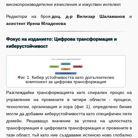
високопроизводителни изчисления и изкуствен интелект.
Редактори на броя:
доц. д-р Велизар Шаламанов
и
асистент Ирена Младенова
Фокус на изданието: Цифрова трансформация и
киберустойчивост
Фиг. 1. Кибер устойчивостта като допълнителен
компонент за цифрова трансформация
Разглеждайки трансформацията като спирален процес на
управление на промените в четири области - процеси,
технологии, организация и хора (фиг. 1), определено бихме
могли да добавим киберустойчивостта като специфичен пети
домейн. Решаващо значение за успеха на цялостната
трансформация е цифровата трансформация и промените в
тази област, тъй като ние създаваме истинско ново глобално