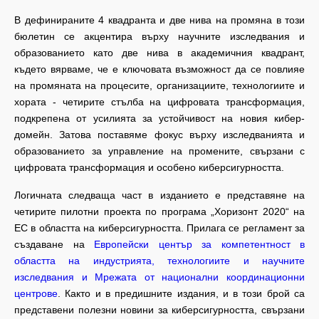
В дефинираните 4 квадранта и две нива на промяна в този
бюлетин се акцентира върху научните изследвания и
образованието като две нива в академичния квадрант,
където вярваме, че е ключовата възможност да се повлияе
на промяната на процесите, организациите, технологиите и
хората - четирите стълба на цифровата трансформация,
подкрепена от усилията за устойчивост на новия кибер-
домейн. Затова поставяме фокус върху изследванията и
образованието за управление на промените, свързани с
цифровата трансформация и особено киберсигурността.
Логичната следваща част в изданието е представяне на
четирите пилотни проекта по програма „Хоризонт 2020“ на
ЕС в областта на киберсигурността. Прилага се регламент за
създаване на
Европейски център за компетентност в
областта на индустрията, технологиите и научните
изследвания и Мрежата от национални координационни
центрове
. Както и в предишните издания, и в този брой са
представени полезни новини за киберсигурността, свързани