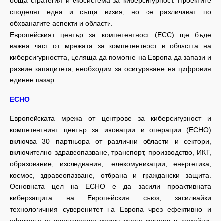
обща стратегия и екосистема за киберсигурност. Проектите
споделят една и съща визия, но се различават по
обхванатите аспекти и области.
Европейският център за компетентност (ECC) ще бъде
важна част от мрежата за компетентност в областта на
киберсигурността, целяща да помогне на Европа да запази и
развие капацитета, необходим за осигуряване на цифровия
единен пазар.
ECHO
Европейската мрежа от центрове за киберсигурност и
компетентният център за иновации и операции (ECHO)
включва 30 партньора от различни области и сектори,
включително здравеопазване, транспорт, производство, ИКТ,
образование, изследвания, телекомуникации, енергетика,
космос, здравеопазване, отбрана и граждански защита.
Основната цел на ECHO е да засили проактивната
киберзащита на Европейския съюз, засилвайки
технологичния суверенитет на Европа чрез ефективно и
ефикасно сътрудничество между много сектори и домейни.