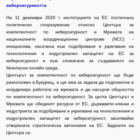
киберсигурността
На 11 декември 2020 г. институциите на ЕС постигнаха
политическо споразумение относно Центъра за
компетентност по киберсигурност и Мрежата на
националните координационни центрове (NCC) -
инициатива, насочена към подобряване и укрепване на
технологичния и индустриален капацитет на ЕС за
киберсигурност и към спомагане за създаването на
безопасна онлайн среда.
Центърът за компетентност по киберсигурност ще бъде
разположен в Букурещ, и ще има за задача да подпомогне и
координира работата на мрежата и да насърчи общността
по компетентност по киберсигурност. За целта Центърът и
Мрежата ще обединят ресурси от ЕС, държавите-членки и
индустрията за подобряване и укрепване на технологичния и
индустриален капацитет за киберсигурност, засилвайки
отворената стратегическа автономия на ЕС. Задачите на
Центъра са: