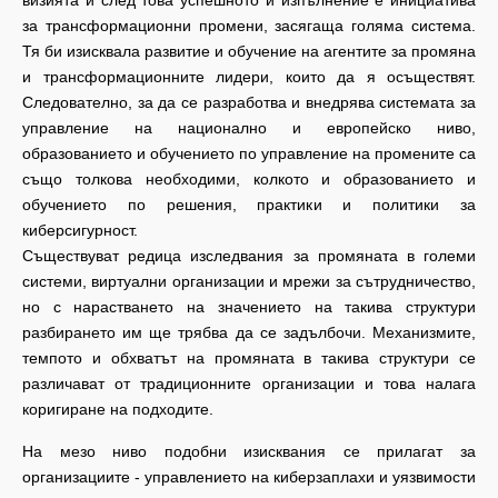
визията и след това успешното ѝ изпълнение е инициатива
за трансформационни промени, засягаща голяма система.
Тя би изисквала развитие и обучение на агентите за промяна
и трансформационните лидери, които да я осъществят.
Следователно, за да се разработва и внедрява системата за
управление на национално и европейско ниво,
образованието и обучението по управление на промените са
също толкова необходими, колкото и образованието и
обучението по решения, практики и политики за
киберсигурност.
Съществуват редица изследвания за промяната в големи
системи, виртуални организации и мрежи за сътрудничество,
но с нарастването на значението на такива структури
разбирането им ще трябва да се задълбочи. Механизмите,
темпото и обхватът на промяната в такива структури се
различават от традиционните организации и това налага
коригиране на подходите.
На мезо ниво подобни изисквания се прилагат за
организациите - управлението на киберзаплахи и уязвимости