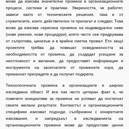
може да изисква значителни промени в организационните
процеси, системи и практики. Увереността, че работят,
зависи както от техническите решения, така и от
служителите, които действително ги прилагат и следват. Това
може да изисква сериозна промяна на индивидуално ниво
(нови умения, нови процедури), която често сее придружава
от съпротива, цинизъм и в крайна сметка провал. Ето защо
проектите трябва да повишат осведомеността за
необходимостта от промяна, да създадат усещане за
неотложност и желание, да предоставят информация и
инструменти на засегнатите от промените хора, да
премахнат преградите и да получат подкрепа.
Технологичната промяна в организациите е широко
изследвана област. И все пак често цитиран факт е, че
повечето инициативи за промяна не успяват да постигнат
своите желани резултати. Контекстът и организационните
специфики изискват подходи, съобразени с конкретните
изисквания, и напредъкът в изследванията на
организационните промени може да предостави ценни