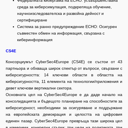
Федералната кибергама на ECHO: усъвършенствана
среда за киберсимулация, подкрепяща обучение,
научноизследователска и развойна дейност и
сертифициране
Система за ранно предупреждение ECHO: Осигурен
съвместен обмен на информация, свързана с
киберинформация
CS4E
Консорциумът CyberSec4Europe (CS4E) се състои от 43
партньора и обхваща широк спектър от въпроси, свързани с
киберсигурността: 14 ключови области в областта на
киберсигурността, 11 елемента на технологии/приложения и
девет ключови вертикални сектора.
Основната цел на CyberSec4Europe е да даде начало на
консолидацията и бъдещото планиране на способностите за
киберсигурност, необходими за осигуряване и поддържане
на европейската демокрация и целостта на цифровия
единен пазар. CyberSec4Europe превръща тази широка цел
в измерими, конкретни стъпки: три цели на политиката, три