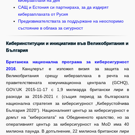
киберзаплахи на ден
САЩ и Естония си партнираха, за да издирят
киберзаплахата от Русия
Предизвикателствата за поддържане на неоспоримо
състояние в облака за сигурност
Киберинституции и инициативи във Великобритания и
България
Британска национална програма за киберсигурност
2016
. Канцлерът е изложил визия за защита на
Великобритания срещу киберзаплаха в речта на
правителствената комуникационна централа (GCHQ),
GOV.UK 2015-11-17 с 1,9 милиарда британски лири в
разходи за 2016-2021 г. (същия период за българската
национална стратегия за киберсигурност „Киберустойчива
България 2020“). Националният център за киберсигурност е
домът на "киберсилата" на Обединеното кралство, но за
оперативният център за киберсигурност на МoD има 40
милиона паунда. В допълнение, 22 милиона британски лири