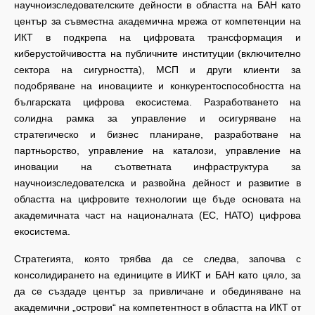
научноизследователските дейности в областта на БАН като
център за съвместна академична мрежа от компетенции на
ИКТ в подкрепа на цифровата трансформация и
киберустойчивостта на публичните институции (включително
сектора на сигурността), МСП и други клиенти за
подобряване на иновациите и конкурентоспособността на
българската цифрова екосистема. Разработването на
солидна рамка за управление и осигуряване на
стратегическо и бизнес планиране, разработване на
партньорство, управление на каталози, управление на
иновации на съответната инфраструктура за
научноизследователска и развойна дейност и развитие в
областта на цифровите технологии ще бъде основата на
академичната част на националната (ЕС, НАТО) цифрова
екосистема.
Стратегията, която трябва да се следва, започва с
консолидирането на единиците в ИИКТ и БАН като цяло, за
да се създаде център за привличане и обединяване на
академични „острови“ на компетентност в областта на ИКТ от