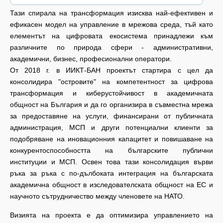
Тази спирала на трансформация изисква най-ефективен и
ефикасен модел на управление в мрежова среда, тъй като
елементът на цифровата екосистема принадлежи към
различните по природа сфери - административни,
академични, бизнес, професионални оператори.
От 2018 г. в ИИКТ-БАН проектът стартира с цел да
консолидира "островите" на компетентност за цифрова
трансформация и киберустойчивост в академичната
общност на България и да го организира в съвместна мрежа
за предоставяне на услуги, финансирани от публичната
администрация, МСП и други потенциални клиенти за
подобряване на иновационния капацитет и повишаване на
конкурентоспособността на българските публични
институции и МСП. Освен това тази консолидация върви
ръка за ръка с по-дълбоката интеграция на българската
академична общност в изследователската общност на ЕС и
научното сътрудничество между членовете на НАТО.
Визията на проекта е да оптимизира управлението на